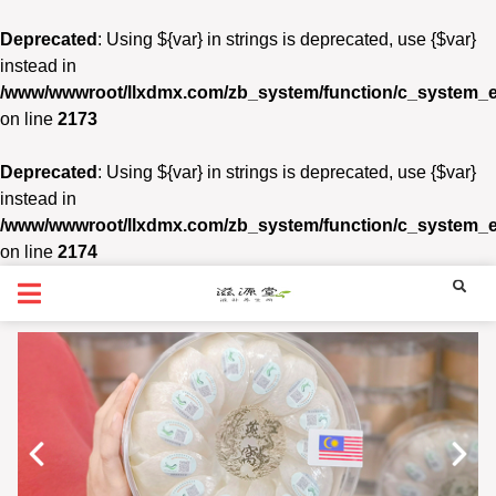
Deprecated
: Using ${var} in strings is deprecated, use {$var}
instead in
/www/wwwroot/llxdmx.com/zb_system/function/c_system_
on line
2173
Deprecated
: Using ${var} in strings is deprecated, use {$var}
instead in
/www/wwwroot/llxdmx.com/zb_system/function/c_system_
on line
2174