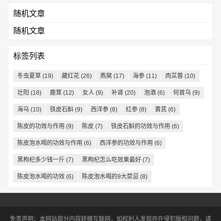
随机文章
随机文章
标签列表
冬虫夏草
(19)
藏红花
(26)
燕窝
(17)
海参
(11)
肉苁蓉
(10)
壮阳
(18)
鹿茸
(12)
女人
(9)
补肾
(20)
泡酒
(6)
何首乌
(9)
海马
(10)
铁皮石斛
(9)
西洋参
(8)
红参
(8)
黄芪
(6)
陈皮的功效与作用
(9)
陈皮
(7)
铁皮石斛的功效与作用
(6)
陈皮泡水喝的功效与作用
(6)
西洋参的功效与作用
(6)
黑枸杞多少钱一斤
(7)
黑枸杞怎么吃效果最好
(7)
陈皮泡水喝的功效
(6)
陈皮泡水喝的9大禁忌
(8)
免责声明：本网站部分内容转摘互联网，如权利人发现存在侵犯版权问题，请