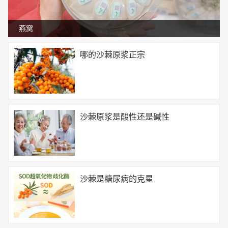
燕窝
哪的沙棘原浆正宗
沙棘原浆是酸性还是碱性
沙棘是糖尿病的克星