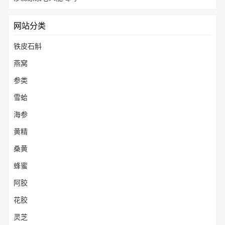
网站分类
铁皮石斛
燕窝
参类
雪蛤
海参
黄精
桑黄
蜂蜜
阿胶
花胶
灵芝