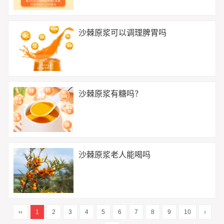
沙棘原浆可以调理脾胃吗
沙棘原浆有糖吗？
沙棘原浆老人能喝吗
‹‹
1
2
3
4
5
6
7
8
9
10
›