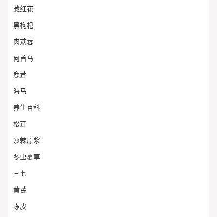
藏红花
黑枸杞
肉苁蓉
何首乌
鹿茸
海马
养生百科
松茸
沙棘原浆
冬虫夏草
三七
黄芪
陈皮