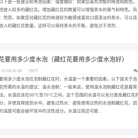
以下是一些建议和考虑因素：强度偏好：如果您喜欢浓郁的味道和颜色，
虑放入较多的藏红花。增加藏红花的数量可以增强茶水的香气和特色。风
：然而，如果您对藏红花的味道较为敏感或喜欢口感清淡的茶水，可以适
放入的藏红花数量。这样可以保持茶水的平衡，避免过于浓烈...
花要用多少度水泡（藏红花要用多少度水泡好）
-23 16:32:28
730℃
要用多少度水泡在泡制藏红花时，水温是一个重要的因素。以下是关于泡
花所需的水温的建议：温水泡制：一般来说，使用温水泡制藏红花是最常
法。水温应该在50°C至70°C之间，这个范围的水温可以充分激发藏红花
分，并使其释放到水中。避免过热水：避免使用过热的水泡制藏红花，因
的温度可能会破坏其中的活性成分。水温过高还可能...