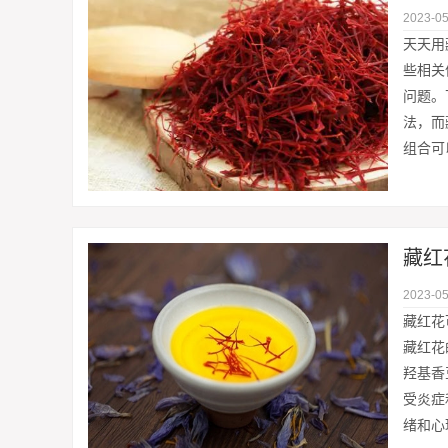
2023-05
天天用
些相关
问题。
法，而
组合可
2023-05
藏红花
藏红花
羟基香
受炎症
绪和心