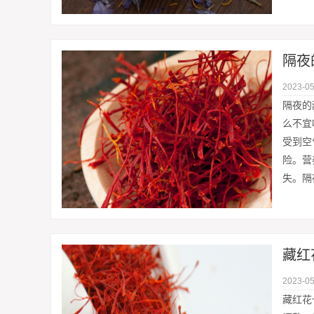
隔夜
2023-05
隔夜的
么不宜
受到空
险。营
失。隔
藏红
2023-05
藏红花