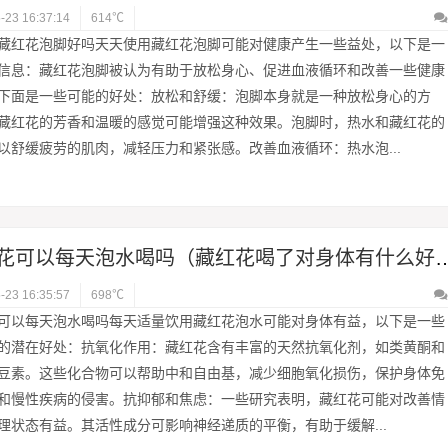
-23 16:37:14
614℃
藏红花泡脚好吗天天使用藏红花泡脚可能对健康产生一些益处，以下是一
信息：藏红花泡脚被认为有助于放松身心、促进血液循环和改善一些健康
下面是一些可能的好处：放松和舒缓：泡脚本身就是一种放松身心的方
藏红花的芳香和温暖的感觉可能增强这种效果。泡脚时，热水和藏红花的
以舒缓疲劳的肌肉，减轻压力和紧张感。改善血液循环：热水泡...
藏红花可以每天泡水喝吗（藏红花喝
-23 16:35:57
698℃
可以每天泡水喝吗每天适量饮用藏红花泡水可能对身体有益，以下是一些
的潜在好处：抗氧化作用：藏红花含有丰富的天然抗氧化剂，如类黄酮和
豆素。这些化合物可以帮助中和自由基，减少细胞氧化损伤，保护身体免
和慢性疾病的侵害。抗抑郁和焦虑：一些研究表明，藏红花可能对改善情
理状态有益。其活性成分可影响神经递质的平衡，有助于缓解...