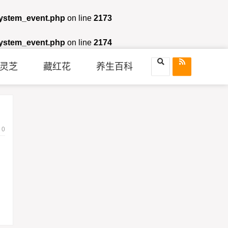
system_event.php
on line
2173
system_event.php
on line
2174
灵芝
藏红花
养生百科
0