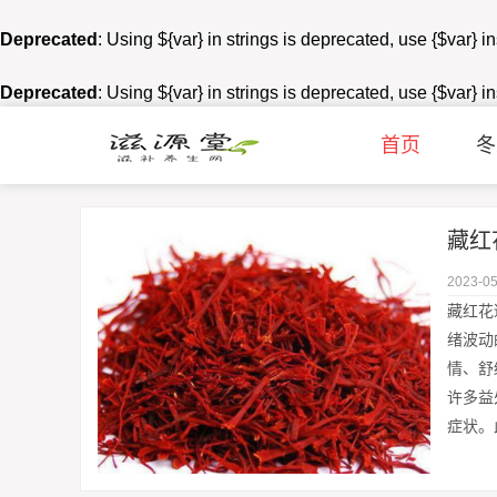
Deprecated
: Using ${var} in strings is deprecated, use {$var} i
Deprecated
: Using ${var} in strings is deprecated, use {$var} i
首页
冬
藏红
2023-05
藏红花
绪波动
情、舒
许多益
症状。