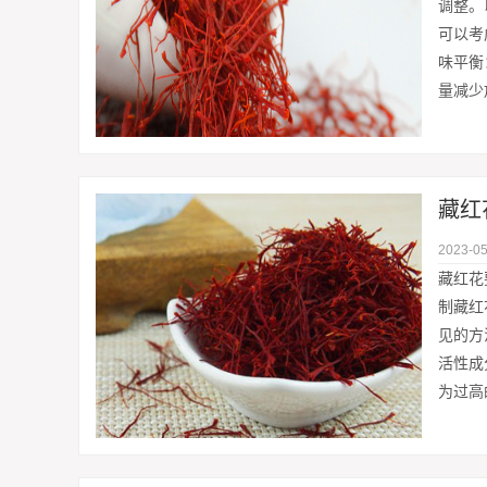
调整。
可以考
味平衡
量减少
藏红
2023-05
藏红花
制藏红
见的方
活性成
为过高