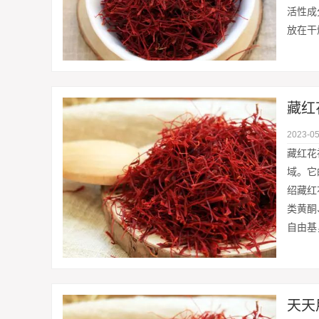
活性成
放在干
藏红
2023-05
藏红花
域。它
绍藏红
类黄酮
自由基
天天