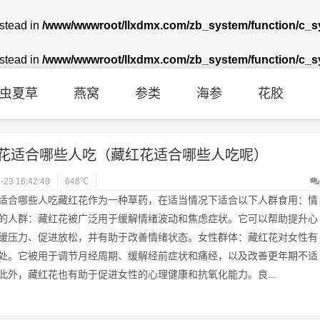
nstead in
/www/wwwroot/llxdmx.com/zb_system/function/c_
nstead in
/www/wwwroot/llxdmx.com/zb_system/function/c_
虫夏草
燕窝
参类
海参
花胶
花适合哪些人吃（藏红花适合哪些人吃呢）
-23 16:42:48
648℃
适合哪些人吃藏红花作为一种草药，在适当情况下适合以下人群食用：情
的人群：藏红花被广泛用于缓解情绪波动和焦虑症状。它可以帮助提升心
缓压力、促进放松，并有助于改善情绪状态。女性群体：藏红花对女性有
处。它被用于调节月经周期、缓解经前症状和痛经，以及改善更年期不适
此外，藏红花也有助于促进女性的心理健康和抗氧化能力。良...