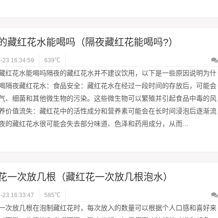
的藏红花水能喝吗（隔夜藏红花能喝吗?）
-23 16:34:59
639℃
藏红花水能喝吗隔夜的藏红花水并不建议饮用，以下是一些原因说明为什
喝隔夜藏红花水：食品安全：藏红花水在经过一段时间的存放后，可能会
气、细菌和其他微生物的污染。这些微生物可以繁殖并引起食品中毒的风
养价值流失：藏红花中的活性成分和营养素可能会在长时间浸泡后逐渐流
夜的藏红花水很可能会失去部分味道、色泽和药用成分，从而...
花一次放几根（藏红花一次放几根泡水）
-23 16:33:47
585℃
一次放几根在泡制藏红花时，每次放入的数量可以根据个人口感和喜好来