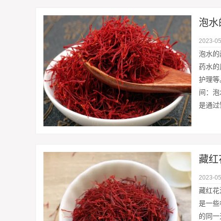
2023-05
泡水的
药水的
护理等
间：泡
是通过
藏红
2023-05
藏红花
是一些
的同一