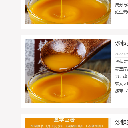
成分与
维生素
沙棘
2023-05
沙棘果
养宝库
力、改
棘女人
胡萝卜
沙棘