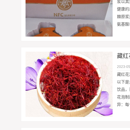
浆以其
健康的
棘原浆
氨基酸
2023-05
藏红花
以下是
饮品，
花泡制
异：每