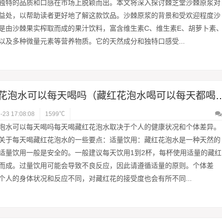
独特的品质和口感在市场上脱颖而出。本文将深入探讨棘芝堂沙棘原浆对
益处，以帮助读者更好地了解这款饮品。沙棘原浆的背景和受欢迎程度沙
是由沙棘果实榨取而成的果汁饮料，富含维生素C、维生素E、胡萝卜素
以及多种微量元素等营养物质。它的天然成分和独特口感受...
藏红花泡水可以每天喝吗（藏红花泡水
-23 17:08:08
1599℃
泡水可以每天喝吗每天喝藏红花泡水取决于个人的健康状况和个体差异。
关于每天喝藏红花泡水的一些要点：适量饮用：藏红花泡水是一种天然的
适量饮用一般是安全的。一般建议每天饮用1到2杯，每杯使用适量的藏红
而成。过量饮用可能会导致不良反应，因此请遵循适量的原则。个体差
个人的身体状况和反应不同，对藏红花的接受度也会有所不同...