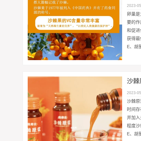
2023-05
卵巢是
要的作
和促进
获得最
E、胡
沙棘
2023-05
沙棘原
时间存
并加入
程度沙
E、胡