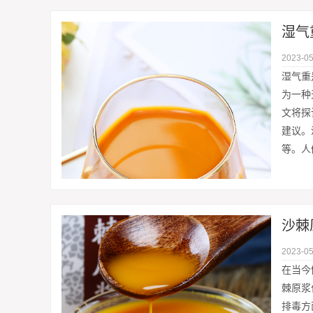
湿气
2023-05
湿气重
为一种
文将探
建议。
等。人
沙棘
2023-05
在当今
棘原浆
排毒方