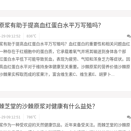
原浆有助于提高血红蛋白水平万写殖吗？
-29 09:12:52
836℃
浆有助于提高血红蛋白水平万写殖吗？血红蛋白的重要性和相关问题血红
一种存在于红细胞中的蛋白质，它承载着氧气并将其输送到身体各个部
红蛋白水平低下可能导致贫血，表现为疲劳、气短和浑身乏力等症状。因
高血红蛋白水平对于维持身体健康至关重要。沙棘原浆的营养价值沙棘原
沙棘果实榨取而成的浆果汁，富含维生素C、维生素E、胡萝卜...
棘芝堂的沙棘原浆对健康有什么益处？
-29 09:12:51
786℃
浆作为一种受欢迎的天然健康饮品，近年来备受关注。而棘芝堂的沙棘原