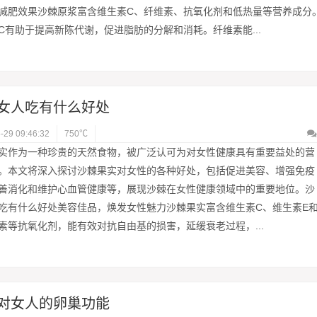
减肥效果沙棘原浆富含维生素C、纤维素、抗氧化剂和低热量等营养成分
C有助于提高新陈代谢，促进脂肪的分解和消耗。纤维素能...
女人吃有什么好处
-29 09:46:32
750℃
实作为一种珍贵的天然食物，被广泛认可为对女性健康具有重要益处的营
。本文将深入探讨沙棘果实对女性的各种好处，包括促进美容、增强免疫
善消化和维护心血管健康等，展现沙棘在女性健康领域中的重要地位。沙
吃有什么好处美容佳品，焕发女性魅力沙棘果实富含维生素C、维生素E
素等抗氧化剂，能有效对抗自由基的损害，延缓衰老过程，...
对女人的卵巢功能