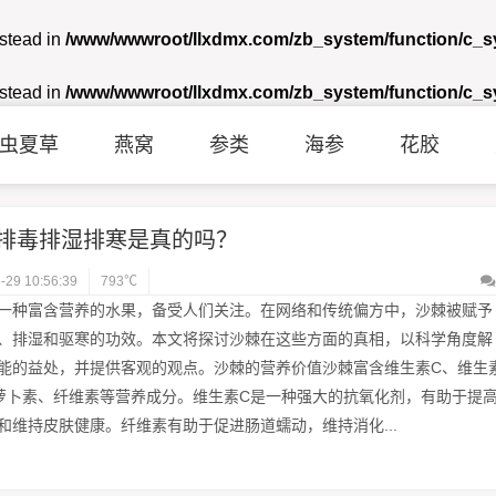
nstead in
/www/wwwroot/llxdmx.com/zb_system/function/c_
nstead in
/www/wwwroot/llxdmx.com/zb_system/function/c_
虫夏草
燕窝
参类
海参
花胶
排毒排湿排寒是真的吗？
-29 10:56:39
793℃
一种富含营养的水果，备受人们关注。在网络和传统偏方中，沙棘被赋予
、排湿和驱寒的功效。本文将探讨沙棘在这些方面的真相，以科学角度解
能的益处，并提供客观的观点。沙棘的营养价值沙棘富含维生素C、维生
萝卜素、纤维素等营养成分。维生素C是一种强大的抗氧化剂，有助于提
和维持皮肤健康。纤维素有助于促进肠道蠕动，维持消化...