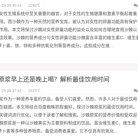
-29 09:45:14
1290℃
女性生殖系统中至关重要的器官，对于女性的生殖健康和激素平衡起着重
用。而沙棘作为一种天然的营养宝库，被认为对女性的卵巢功能具有保护
作用。本文将探讨沙棘对女性卵巢功能的益处以及如何合理地食用沙棘以
佳效果。沙棘的营养成分与女性卵巢功能沙棘富含丰富的维生素C、维生
萝卜素、铁、锌和多种抗氧化剂等营养成分。这些成分在维...
原浆早上还是晚上喝？解析最佳饮用时间
-29 09:37:42
1625℃
浆作为一种营养丰富的饮品，备受人们喜爱。然而，许多人对于最佳饮用
在疑惑。本文将结合百度蜘蛛抓取偏好，探讨沙棘原浆的最佳饮用时间，
关键词进行优化，以便于读者了解和搜索。沙棘原浆的营养价值和受欢迎
棘原浆是一种以沙棘果实为主要原料制成的饮品，富含维生素C、维生素
萝卜素等多种营养物质，备受消费者喜爱。它不仅具有抗氧化...