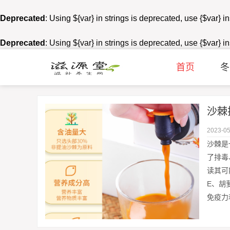
Deprecated
: Using ${var} in strings is deprecated, use {$var} i
Deprecated
: Using ${var} in strings is deprecated, use {$var} i
首页
冬
沙棘
2023-05
沙棘是
了排毒
读其可
E、胡
免疫力