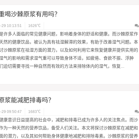
重喝沙棘原浆有用吗？
-29 10:13:51
1626℃
是许多人面临的常见健康问题，影响着身体的舒适和健康。而沙棘原浆作
天然的健康饮品，被认为具有祛湿解滞的效果，有助于改善湿气问题。本
讨沙棘原浆在祛湿方面的潜力，以及如何利用它来恢复健康并提供实用的
湿气的影响和需求湿气重可以导致身体不适，如疲倦、食欲不振、浮肿
们迫切需要寻找一种自然而有效的方法来排除体内的湿气，恢复...
原浆能减肥排毒吗？
-29 09:50:47
1683℃
健康意识日益提高的社会中，减肥和排毒已成为许多人的关注焦点。而沙
作为一种天然的营养饮品，备受人们关注。本文将探讨沙棘原浆在减肥和
面的潜力，以及其如何帮助身体健康地减肥和排除毒素。沙棘原浆的营养