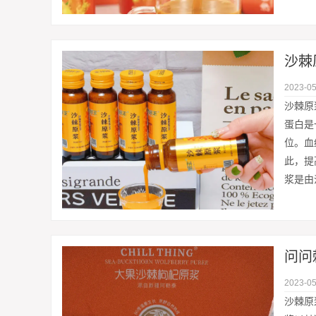
沙棘
2023-05
沙棘原
蛋白是
位。血
此，提
浆是由
问问
2023-05
沙棘原