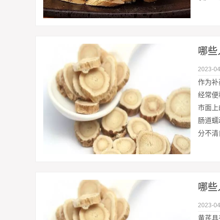
哪些
2023-04
作为补
经常便
市面上
肠道蠕
分不清
哪些
2023-04
黄芪具