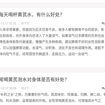
每天喝杯黄芪水，有什么好处？
-12 17:31:51
877℃
人体非常重要，但是因为后天饮食不良，很多人都有脾胃不合的症状，影
化和吸收，另外身体内还进入了大量湿气，如果湿气过多脾胃的负担也会
降低身体新陈代谢速度，慢慢产生多种疾病。建议脾胃不好的女性泡些黄
，可以加强脾胃功能，去湿气，对积食、消化不良也有调理作用。肾脏不
体内阳气不足，经常感觉手脚虚浮，走路无力，运动一会就气...
常喝黄芪泡水对身体是否有好处？
-12 17:30:09
911℃
“补药之长”之称，为重要的补气药。其其味甘、性微温，归脾、肺二经，
阳、利水消肿、益胃固表的作用。女性常喝黄芪泡水，可增强其补气之