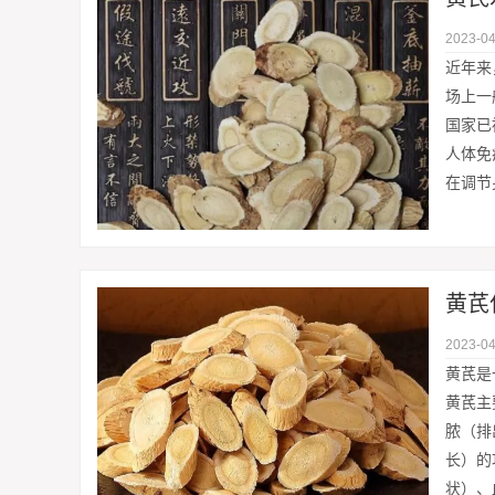
2023-04
近年来
场上一
国家已
人体免
在调节
黄芪
2023-04
黄芪是
黄芪主
脓（排
长）的
状）、