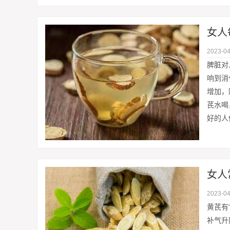
女人
2023-04
脾脏对
响到消
增加，
芪水喝
好的人
女人
2023-04
黄芪有
补气升