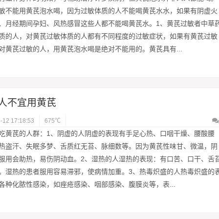
敏不能用黄芪泡水喝，因为过敏体质的人不能喝黄芪水水，如果有阴虚火
、月经期间孕妇、风热感冒这些人都不能喝黄芪水。1、黄芪过敏者中草
质的人，对黄芪过敏体质的人都有不同程度的过敏症状，如果有黄芪过敏
对黄芪过敏的人，用黄芪泡水喝是绝对不能用的。黄芪具有...
人不宜用黄芪
-12 17:18:53
675℃
吃黄芪的人群：1、阴虚的人阴虚的表现有手足心热、口咽干燥、腰酸腰
热盗汗、失眠多梦、舌质红无苔、脉细数等。因为黄芪性味甘、微温，阴
服用会助热，易伤阴动血。2、湿热的人湿热的表现：有口苦、口干、舌
。湿热的患者服用容易滞邪，使病情加重。3、热毒炽盛的人热毒炽盛的
各种化脓性感染，如痤疮感染、咽部感染、腹膜炎等，表...