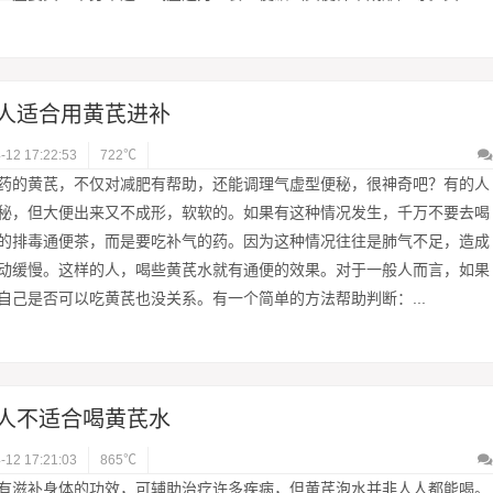
人适合用黄芪进补
-12 17:22:53
722℃
药的黄芪，不仅对减肥有帮助，还能调理气虚型便秘，很神奇吧？有的人
秘，但大便出来又不成形，软软的。如果有这种情况发生，千万不要去喝
的排毒通便茶，而是要吃补气的药。因为这种情况往往是肺气不足，造成
动缓慢。这样的人，喝些黄芪水就有通便的效果。对于一般人而言，如果
自己是否可以吃黄芪也没关系。有一个简单的方法帮助判断：...
人不适合喝黄芪水
-12 17:21:03
865℃
有滋补身体的功效，可辅助治疗许多疾病，但黄芪泡水并非人人都能喝。