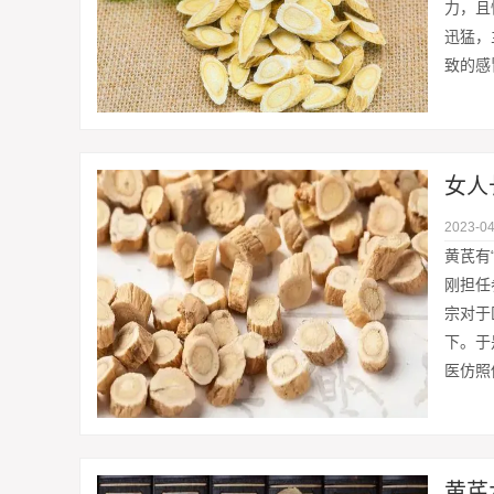
力，且
迅猛，
致的感
女人
2023-04
黄芪有
刚担任
宗对于
下。于
医仿照
黄芪