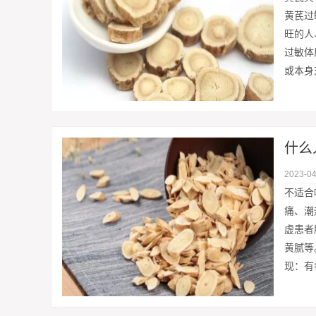
黄芪过
旺的人
过敏体
或本身
什么
2023-04
不适合
痛、潮
虚患者
黄腻等
现：有