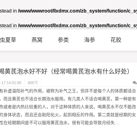
nstead in
/www/wwwroot/llxdmx.com/zb_system/function/c_
nstead in
/www/wwwroot/llxdmx.com/zb_system/function/c_
虫夏草
燕窝
参类
海参
花胶
喝黄芪泡水好不好（经常喝黄芪泡水有什么好处）
-17 14:01:06
800℃
有补虚温阳补气的作用，被称为补气之王，但并不是每个人的体质都适合
，而且黄芪也不适合长期泡水服用。有几类人不适合喝黄芪，第一种是有
热或者是内热比较重的人，对于这种体质的人来说，喝黄芪水不仅不能改
的身体状态，而且还会助阳化火，起到相反的作用。第二类就是经期的女
性在经期期间是不可以服用黄芪泡水，很有可能会导致月经失...