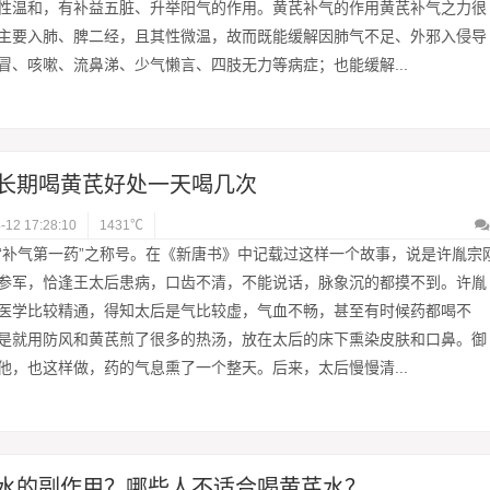
性温和，有补益五脏、升举阳气的作用。黄芪补气的作用黄芪补气之力很
主要入肺、脾二经，且其性微温，故而既能缓解因肺气不足、外邪入侵导
冒、咳嗽、流鼻涕、少气懒言、四肢无力等病症；也能缓解...
长期喝黄芪好处一天喝几次
-12 17:28:10
1431℃
“补气第一药”之称号。在《新唐书》中记载过这样一个故事，说是许胤宗
参军，恰逢王太后患病，口齿不清，不能说话，脉象沉的都摸不到。许胤
医学比较精通，得知太后是气比较虚，气血不畅，甚至有时候药都喝不
是就用防风和黄芪煎了很多的热汤，放在太后的床下熏染皮肤和口鼻。御
他，也这样做，药的气息熏了一个整天。后来，太后慢慢清...
水的副作用？哪些人不适合喝黄芪水？