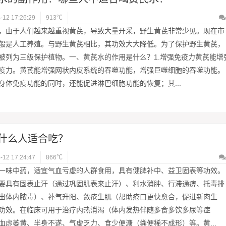
-12 17:26:29
913℃
，由于人们越来越重视黄芪，导致大量开采，野生黄芪非常少见。现在市
般是人工养殖。与野生黄芪相比，其功效大大降低。为了保护野生黄芪，
被列为三级保护植物。一、黄芪水的作用是什么？1.增强免疫力黄芪能增
疫力。黄芪能增强网状内皮系统的吞噬功能，增强巨噬细胞的吞噬功能。
身体免疫功能的同时，还能促进淋巴细胞功能的恢复；其...
什么人适合吃？
-12 17:24:47
866℃
一味中药，适宜气血亏虚的人群食用，具有健脾补中、益卫固表等功效。
要具有固表止汗（通过巩固肌表来止汗）、利水消肿、行滞通痹、托毒排
出体内脓毒）、补气升阳、敛疮生肌（帮助疮口更快愈合，促进新肉生
功效。在临床可用于治疗内热消渴（体内发热伴随多食多饮多尿等症
血虚萎黄、半身不遂、气虚乏力、食少便溏（粪便稀不成形）等。黄...