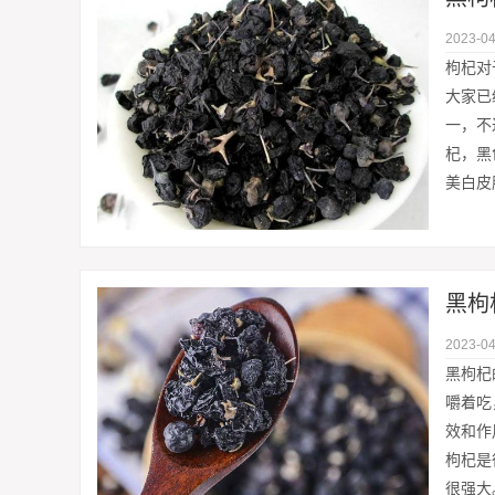
2023-04
枸杞对
大家已
一，不
杞，黑
美白皮
黑枸
2023-04
黑枸杞
嚼着吃
效和作
枸杞是
很强大