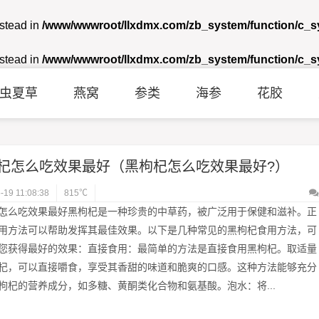
nstead in
/www/wwwroot/llxdmx.com/zb_system/function/c_
nstead in
/www/wwwroot/llxdmx.com/zb_system/function/c_
虫夏草
燕窝
参类
海参
花胶
杞怎么吃效果最好（黑枸杞怎么吃效果最好?）
-19 11:08:38
815℃
怎么吃效果最好黑枸杞是一种珍贵的中草药，被广泛用于保健和滋补。正
用方法可以帮助发挥其最佳效果。以下是几种常见的黑枸杞食用方法，可
您获得最好的效果：直接食用：最简单的方法是直接食用黑枸杞。取适量
杞，可以直接嚼食，享受其香甜的味道和脆爽的口感。这种方法能够充分
枸杞的营养成分，如多糖、黄酮类化合物和氨基酸。泡水：将...