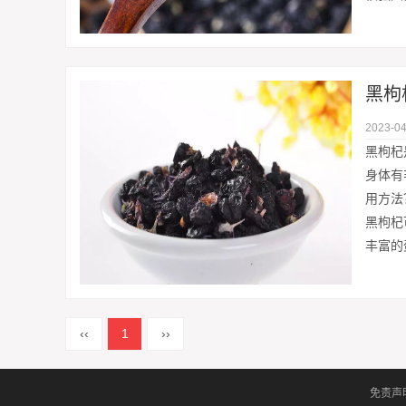
黑枸
2023-04
黑枸杞
身体有
用方法
黑枸杞
丰富的
‹‹
1
››
免责声