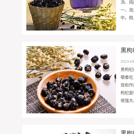
汤、炖
一、泡
中，倒
黑枸
2023-04
黑枸杞
嚼着吃
效和作
枸杞是
很强大
黑枸