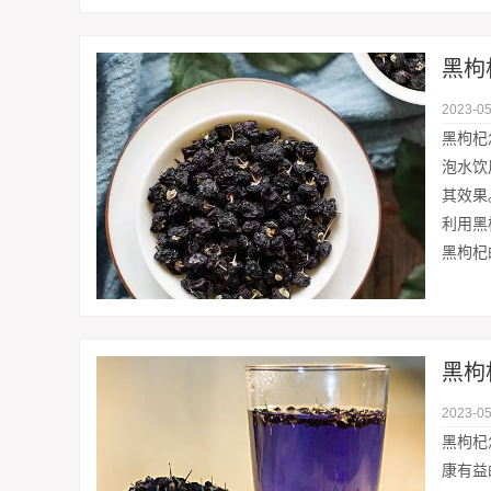
黑枸
2023-05
黑枸杞
泡水饮
其效果
利用黑
黑枸杞
黑枸
2023-05
黑枸杞
康有益