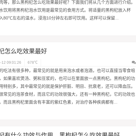
肉等，那么黑枸杞怎么吃效果最好呢？下面我们将从几个方面进行介绍。
水饮用将黑枸杞泡水饮用是最常见的食用方式。将适量的黑枸杞放入杯
入80℃左右的温水，浸泡10分钟左右即可饮用。这样可以保留...
杞怎么吃效果最好
-12 09:01:26
678℃
的吃法有很多种，最常见的就是用来泡水或者泡酒，也可以直接当零食咀
，如果喜欢煲汤、粥和豆浆的，也可以在里面放一点黑枸杞。黑枸杞的功
用特别多，其中最常见的就是保护肝脏、明目、抗衰老，还可以降血压。
很常见的泡茶食材，而且它的功效很强大，还有一种黑枸杞，它的功效也
。而且黑枸杞里面含有丰富的紫红色素，对治疗各种疾病都有...
杞有什么功效与作用，黑枸杞怎么吃效果最好