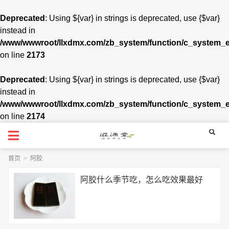
Deprecated
: Using ${var} in strings is deprecated, use {$var}
instead in
/www/wwwroot/llxdmx.com/zb_system/function/c_system_
on line
2173
Deprecated
: Using ${var} in strings is deprecated, use {$var}
instead in
/www/wwwroot/llxdmx.com/zb_system/function/c_system_
on line
2174
首页
>
阿胶
阿胶什么季节吃，怎么吃效果最好