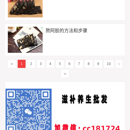
熬阿胶的方法和步骤
‹‹
1
2
3
4
5
6
7
8
9
10
›
››