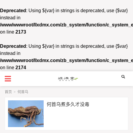
Deprecated
: Using ${var} in strings is deprecated, use {$var}
instead in
/www/wwwroot/llxdmx.com/zb_system/function/c_system_
on line
2173
Deprecated
: Using ${var} in strings is deprecated, use {$var}
instead in
/www/wwwroot/llxdmx.com/zb_system/function/c_system_
on line
2174
首页
>
何首乌
何首乌煮多久才没毒