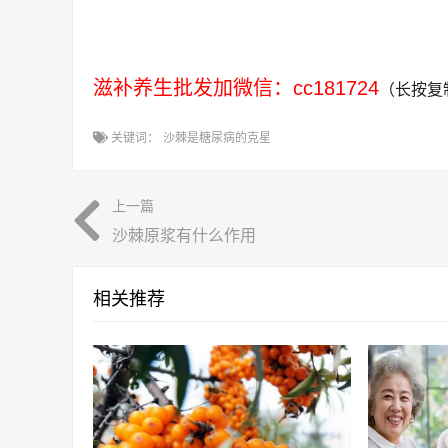
滋补养生批发加微信：cc181724
（长按复
关键词：
沙棘是糖尿病的克星
上一篇
沙棘原浆有什么作用
相关推荐