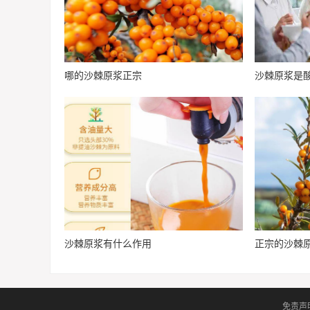
哪的沙棘原浆正宗
沙棘原浆是
沙棘原浆有什么作用
正宗的沙棘
免责声