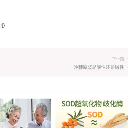
制）
下一篇
沙棘原浆是酸性还是碱性