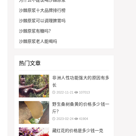
为什么不建议喝沙棘原浆
沙棘原浆十大品牌排行榜
沙棘原浆可以调理脾胃吗
沙棘原浆有糖吗？
沙棘原浆老人能喝吗
热门文章
非洲人性功能强大的原因有多
长
2022-11-21
107013
野生桑树桑黄的价格多少钱一
斤？
2023-02-24
41904
藏红花的价格是多少钱一克