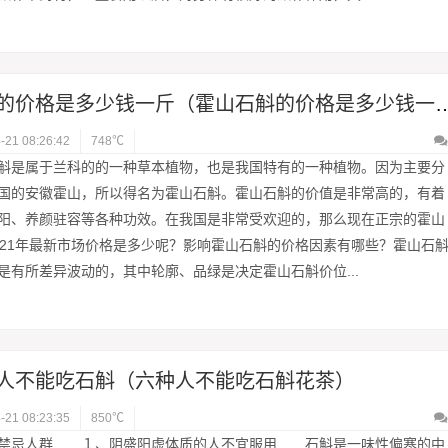
石斛的价格是多少钱一斤（霍山石斛
-21 08:26:42
748℃
斛是属于兰科的的一种草本植物，也是我国特有的一种植物。因为主要分
国的安徽霍山，所以得名为霍山石斛。霍山石斛的价值是非常高的，有着
阳、养颜驻容等各种功效。在我国是非常受欢迎的，那么现在正宗的霍山
021年最新市场价格是多少呢？影响霍山石斛的价格因素有哪些？霍山石
是有所差异波动的，其中轮廓、品绿是决定霍山石斛价位...
人不能吃石斛（六种人不能吃石斛花茶）
-21 08:23:35
850℃
禁忌人群 １、阴盛阳虚体质的人不宜服用 石斛是一味性偏寒的中