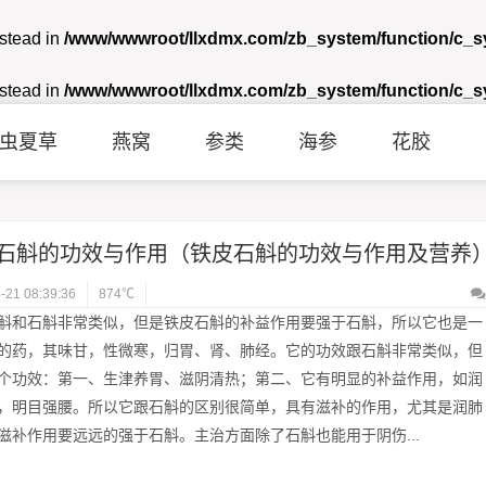
nstead in
/www/wwwroot/llxdmx.com/zb_system/function/c_
nstead in
/www/wwwroot/llxdmx.com/zb_system/function/c_
虫夏草
燕窝
参类
海参
花胶
石斛的功效与作用（铁皮石斛的功效与作用及营养
-21 08:39:36
874℃
斛和石斛非常类似，但是铁皮石斛的补益作用要强于石斛，所以它也是一
的药，其味甘，性微寒，归胃、肾、肺经。它的功效跟石斛非常类似，但
个功效：第一、生津养胃、滋阴清热；第二、它有明显的补益作用，如润
，明目强腰。所以它跟石斛的区别很简单，具有滋补的作用，尤其是润肺
滋补作用要远远的强于石斛。主治方面除了石斛也能用于阴伤...