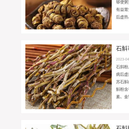
够使粥
有益胃
后虚热
石斛
2023-04
石斜粉
病后虚
苏石斛
斛粉含
素、金
石斛