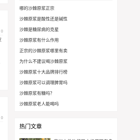
哪的沙棘原浆正宗
沙棘原浆是酸性还是碱性
沙棘是糖尿病的克星
0
皮
沙棘原浆有什么作用
正宗的沙棘原浆哪里有卖
为什么不建议喝沙棘原浆
请
沙棘原浆十大品牌排行榜
沙棘原浆可以调理脾胃吗
沙棘原浆有糖吗？
沙棘原浆老人能喝吗
0
热门文章