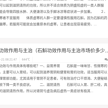
可以起到滋阴清热的功效，所以并不适合体质为阴盛阳虚的一类人群服
能会导致四肢水肿、大便溏泄以及手脚冰凉等症状进一步加重。 ２、
寒者不宜服用 体质虚寒的人群一定要谨慎性服用石斛，因为石斛的药
偏寒，若服用可能就会加重原本的虚寒，让患者出现容易疲劳、...
石斛功效作用与主治（石斛功效作用
-21 08:21:47
644℃
功效与作用具体有哪些呢？一、益胃养胃 石斛是一味味甘、性微寒的
，主要可以入胃经，可以起到滋养胃阴和健胃和胃的功效，适当服用可以
理胃部功能，尤其适用于胃阴不足患者，可有效治疗口干烦渴、大便秘结
欲下降一类不良症状。 二、滋阴清热 石斛可以入胃、肝二经，具
的滋阴清热作用，所以对肾阴亏虚及病后虚热一类症状有极其...