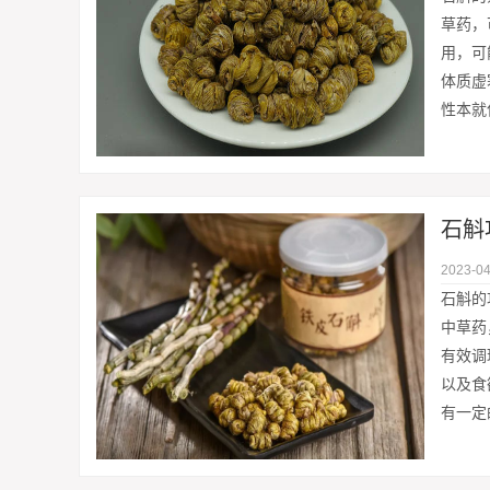
草药，
用，可
体质虚
性本就
2023-04
石斛的
中草药
有效调
以及食
有一定