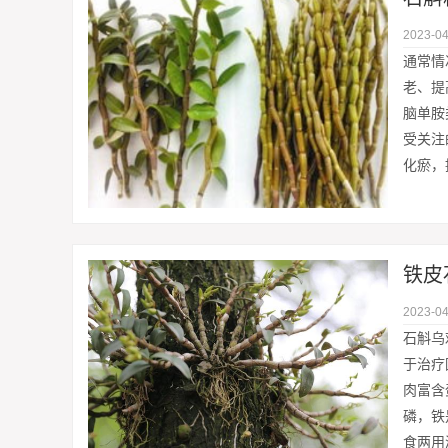
2023-04
通常情
老、提
脑单胺
受关注
化瘀，
铁皮
2023-04
石斛乌
于治疗
肉富含
磷，铁
食两用