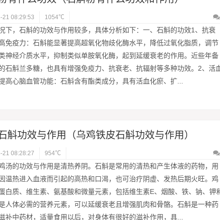
-21 08:29:53
1054℃
况下，石斛的功效与作用较多，具体分析如下：一、石斛的功效1、抗衰
高免疫力：石斛能显著提高超氧化物歧化酶水平，降低过氧化脂质，调节
类神经介质水平，抑制类似单胺氧化酶，起到延缓衰老的作用。近些年备
的石斛兰多糖，也具有增强免疫力、抗衰老、抗辐射等多种功效。2、活
提高心脑血管功能：石斛含有酯类成分，具有活血化瘀、扩...
石斛功效与作用（乌鸡铁皮石斛功效与作用）
-21 08:28:27
954℃
鸡汤的功效与作用是清热养阴。石斛是常用的清热和产生体液的药物，用
因温热进入血液而引起的高热和口渴，也可治疗阴虚、发热后期火旺。鸡
蛋白质、维生素、氨基酸和微量元素，包括维生素E、烟酸、铁、钠、钾
是人体必需的营养元素，可以延缓衰老且增强肌肉和骨骼。石斛是一种药
滋补中药材，适量食用以后，对身体有很好的滋补作用，具...