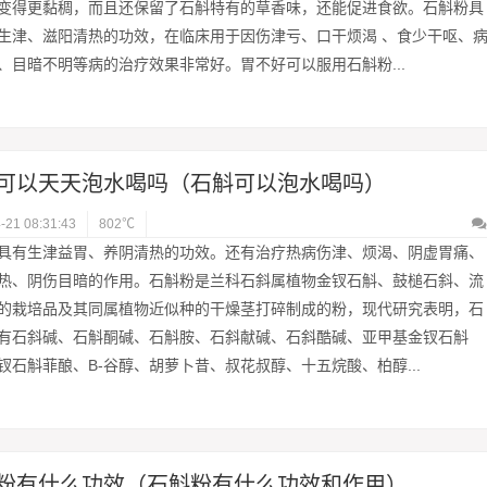
变得更黏稠，而且还保留了石斛特有的草香味，还能促进食欲。石斛粉具
生津、滋阳清热的功效，在临床用于因伤津亏、口干烦渴 、食少干呕、
、目暗不明等病的治疗效果非常好。胃不好可以服用石斛粉...
可以天天泡水喝吗（石斛可以泡水喝吗）
-21 08:31:43
802℃
具有生津益胃、养阴清热的功效。还有治疗热病伤津、烦渴、阴虚胃痛、
热、阴伤目暗的作用。石斛粉是兰科石斜属植物金钗石斛、鼓槌石斜、流
的栽培品及其同属植物近似种的干燥茎打碎制成的粉，现代研究表明，石
有石斜碱、石斛酮碱、石斛胺、石斜献碱、石斜酷碱、亚甲基金钗石斛
钗石斛菲酿、B-谷醇、胡萝卜昔、叔花叔醇、十五烷酸、柏醇...
粉有什么功效（石斛粉有什么功效和作用）