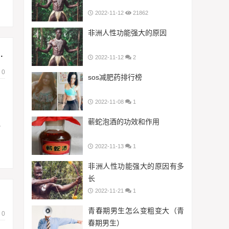
2022-11-12
21862
非洲人性功能强大的原因
的价格是多少钱一斤）
2022-11-12
2
0
sos减肥药排行榜
2022-11-08
1
蕲蛇泡酒的功效和作用
斛
2022-11-13
1
非洲人性功能强大的原因有多
长
2022-11-21
1
青春期男生怎么变粗变大（青
0
春期男生）