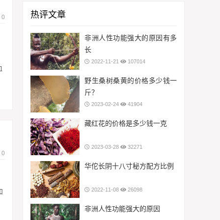
热评文章
0
非洲人性功能强大的原因有多
长
2022-11-21
107014
血
野生桑树桑黄的价格多少钱一
斤？
2023-02-24
41904
藏红花的价格是多少钱一克
2023-03-28
32271
0
华佗长阴十八寸秘方配方比例
2022-11-08
26098
和
非洲人性功能强大的原因