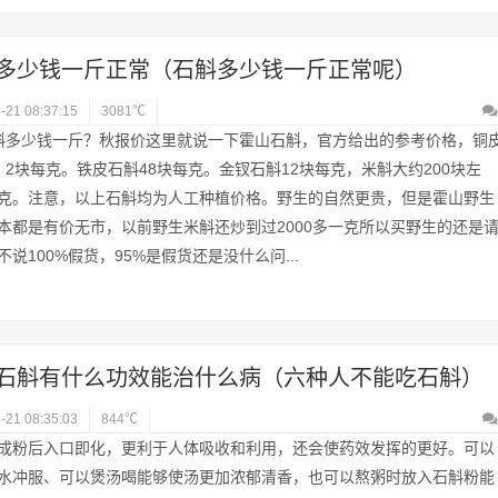
多少钱一斤正常（石斛多少钱一斤正常呢）
-21 08:37:15
3081℃
斛多少钱一斤？秋报价这里就说一下霍山石斛，官方给出的参考价格，铜
，2块每克。铁皮石斛48块每克。金钗石斛12块每克，米斛大约200块左
克。注意，以上石斛均为人工种植价格。野生的自然更贵，但是霍山野生
本都是有价无市，以前野生米斛还炒到过2000多一克所以买野生的还是
不说100%假货，95%是假货还是没什么问...
石斛有什么功效能治什么病（六种人不能吃石斛）
-21 08:35:03
844℃
成粉后入口即化，更利于人体吸收和利用，还会使药效发挥的更好。可以
水冲服、可以煲汤喝能够使汤更加浓郁清香，也可以熬粥时放入石斛粉能