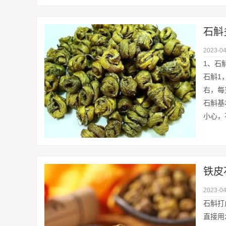
石斛
2023-04
1、石
石斛1
右，每
石斛基
小心，
铁皮
2023-04
石斛打
直接用