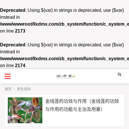
Deprecated
: Using ${var} in strings is deprecated, use {$var}
instead in
/www/wwwroot/llxdmx.com/zb_system/function/c_system_
on line
2173
Deprecated
: Using ${var} in strings is deprecated, use {$var}
instead in
/www/wwwroot/llxdmx.com/zb_system/function/c_system_
on line
2174
首页
>
养生百科
金线莲的功效与作用（金线莲的功效
与作用的功能与主治及用量）