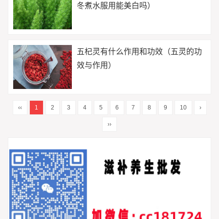
冬煮水服用能美白吗）
五杞灵有什么作用和功效（五灵的功
效与作用）
‹‹
1
2
3
4
5
6
7
8
9
10
›
››