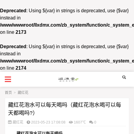
Deprecated
: Using ${var} in strings is deprecated, use {$var}
instead in
/www/wwwroot/llxdmx.com/zb_system/function/c_system_
on line
2173
Deprecated
: Using ${var} in strings is deprecated, use {$var}
instead in
/www/wwwroot/llxdmx.com/zb_system/function/c_system_
on line
2174
首页
>
藏红花
藏红花泡水可以每天喝吗（藏红花泡水喝可以每
天都喝吗?）
藏红花
2023-05-23 17:08:08
1607℃
0
藏红花泡水可以每天喝吗