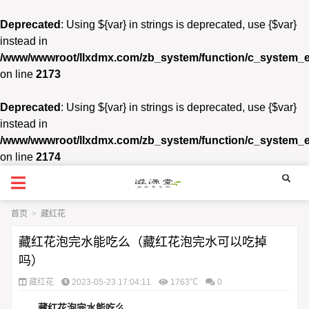
Deprecated
: Using ${var} in strings is deprecated, use {$var}
instead in
/www/wwwroot/llxdmx.com/zb_system/function/c_system_
on line
2173
Deprecated
: Using ${var} in strings is deprecated, use {$var}
instead in
/www/wwwroot/llxdmx.com/zb_system/function/c_system_
on line
2174
首页
>
藏红花
藏红花泡完水能吃么（藏红花泡完水可以吃掉
吗）
藏红花
2023-05-23 17:04:11
1763℃
0
藏红花泡完水能吃么