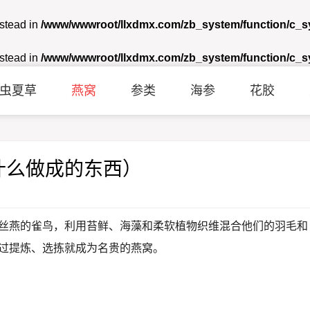
nstead in
/www/wwwroot/llxdmx.com/zb_system/function/c_
nstead in
/www/wwwroot/llxdmx.com/zb_system/function/c_
虫夏草
燕窝
参类
海参
花胶
什么做成的东西）
丝燕的雀鸟，利用苔鲜、海藻和柔软植物织维混合他们的羽毛和
过提炼、选拣就成为名贵的燕窝。