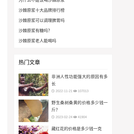
为什么不建议喝沙棘原浆
沙棘原浆十大品牌排行榜
沙棘原浆可以调理脾胃吗
沙棘原浆有糖吗？
沙棘原浆老人能喝吗
热门文章
非洲人性功能强大的原因有多
长
2022-11-21
107013
野生桑树桑黄的价格多少钱一
斤？
2023-02-24
41904
藏红花的价格是多少钱一克