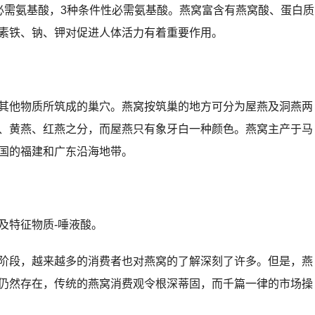
必需氨基酸，3种条件性必需氨基酸。燕窝富含有燕窝酸、蛋白质
素铁、钠、钾对促进人体活力有着重要作用。
其他物质所筑成的巢穴。燕窝按筑巢的地方可分为屋燕及洞燕两
、黄燕、红燕之分，而屋燕只有象牙白一种颜色。燕窝主产于马
国的福建和广东沿海地带。
及特征物质-唾液酸。
阶段，越来越多的消费者也对燕窝的了解深刻了许多。但是，燕
仍然存在，传统的燕窝消费观令根深蒂固，而千篇一律的市场操