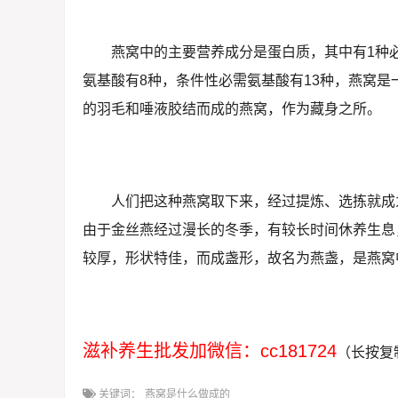
燕窝中的主要营养成分是蛋白质，其中有1种必
氨基酸有8种，条件性必需氨基酸有13种，燕窝
的羽毛和唾液胶结而成的燕窝，作为藏身之所。
人们把这种燕窝取下来，经过提炼、选拣就成
由于金丝燕经过漫长的冬季，有较长时间休养生息
较厚，形状特佳，而成盏形，故名为燕盏，是燕窝
滋补养生批发加微信：cc181724
（长按复
关键词：
燕窝是什么做成的