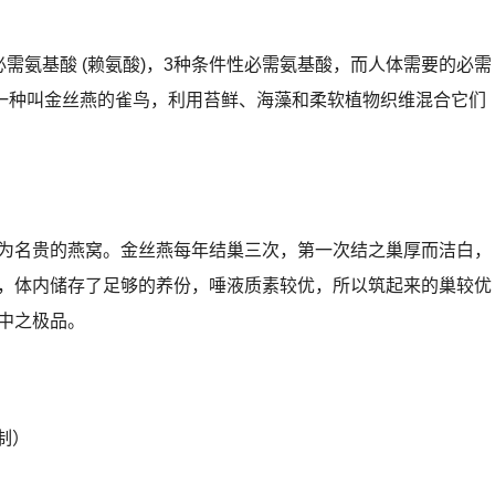
需氨基酸 (赖氨酸)，3种条件性必需氨基酸，而人体需要的必需
是一种叫金丝燕的雀鸟，利用苔鲜、海藻和柔软植物织维混合它们
为名贵的燕窝。金丝燕每年结巢三次，第一次结之巢厚而洁白，
，体内储存了足够的养份，唾液质素较优，所以筑起来的巢较优
中之极品。
制）