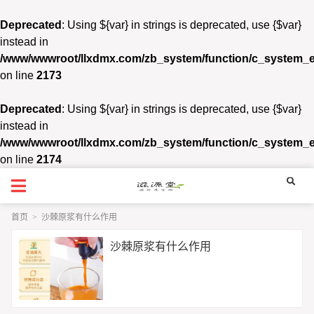
Deprecated
: Using ${var} in strings is deprecated, use {$var}
instead in
/www/wwwroot/llxdmx.com/zb_system/function/c_system_
on line
2173
Deprecated
: Using ${var} in strings is deprecated, use {$var}
instead in
/www/wwwroot/llxdmx.com/zb_system/function/c_system_
on line
2174
首页
>
沙棘原浆有什么作用
沙棘原浆有什么作用