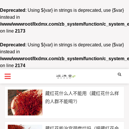
Deprecated
: Using ${var} in strings is deprecated, use {$var}
instead in
/www/wwwroot/llxdmx.com/zb_system/function/c_system_
on line
2173
Deprecated
: Using ${var} in strings is deprecated, use {$var}
instead in
/www/wwwroot/llxdmx.com/zb_system/function/c_system_
on line
2174
藏红花什么人不能用（藏红花什么样
的人群不能喝?）
藏红花能治宫颈糜烂吗（喝藏红花会